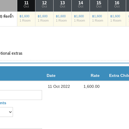
11
12
13
14
15
16
Oct
Oct
Oct
Oct
Oct
Oct
 ห้องน้ำ
฿1,600
฿1,600
฿1,600
฿1,600
฿1,600
฿1,600
1 Room
1 Room
1 Room
1 Room
1 Room
1 Room
ional extras
Date
Rate
Extra Chil
11 Oct 2022
1,600.00
ants