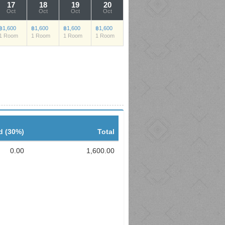
17
18
19
20
Oct
Oct
Oct
Oct
฿1,600
฿1,600
฿1,600
฿1,600
1 Room
1 Room
1 Room
1 Room
d (30%)
Total
0.00
1,600.00