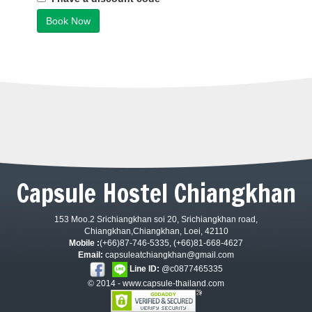
Book Now
Capsule Hostel Chiangkhan
153 Moo.2 Srichiangkhan soi 20, Srichiangkhan road,
Chiangkhan,Chiangkhan, Loei, 42110
Mobile :
(+66)87-746-5335, (+66)81-668-4627
Email:
capsuleatchiangkhan@gmail.com
Line ID:
@c0877465335
© 2014 -
www.capsule-thailand.com