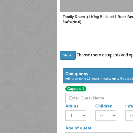
Family Room -(1 King Bed and 1 Bunk Bed)
ในตัว(No.6)
Choose room occupants and opt
Step2 :
Occupancy
(children up to 12 years, infants up to 5 years )
Capsule 1
Adults
Children
Inf
Age of guest