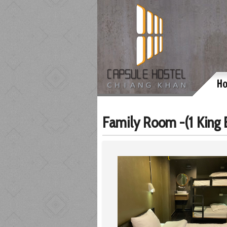
H
Family Room -(1 King