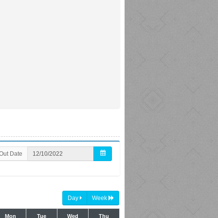
Out Date
Day
Week
Mon
Tue
Wed
Thu