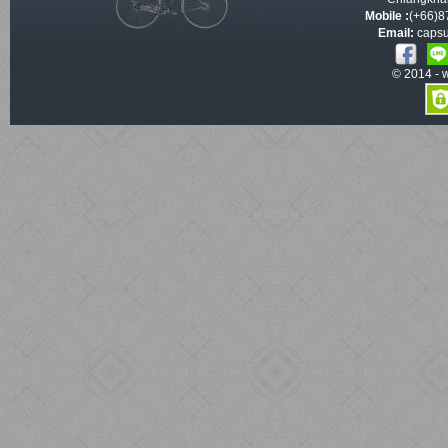
Mobile :
(+66)8
Email:
capsu
© 2014 -