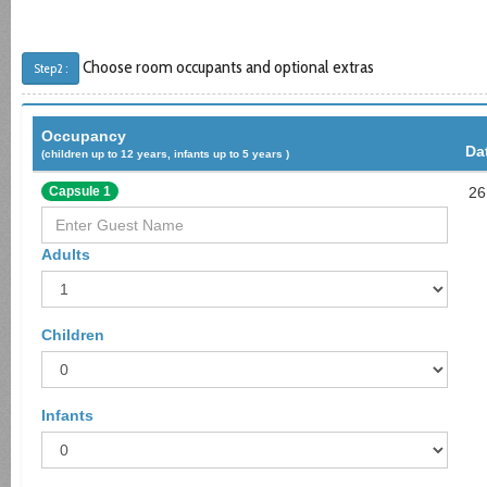
Choose room occupants and optional extras
Step2 :
Occupancy
Da
(children up to 12 years, infants up to 5 years )
Capsule 1
26
Adults
Children
Infants