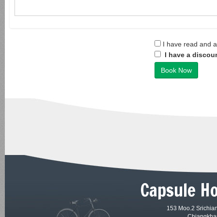
I have read and 
I have a discou
Book Now
Capsule H
153 Moo.2 Srichian
Chiangkhan