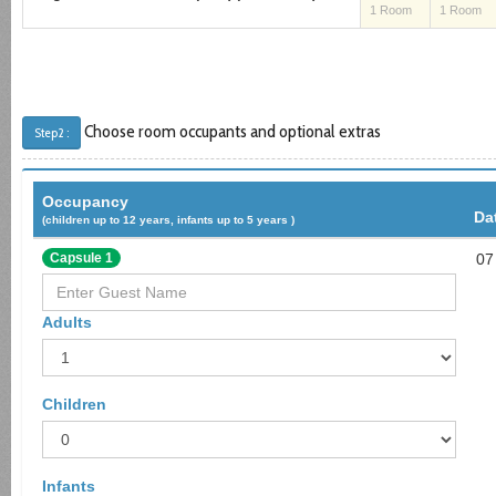
1 Room
1 Room
Choose room occupants and optional extras
Step2 :
Occupancy
Da
(children up to 12 years, infants up to 5 years )
Capsule 1
07
Adults
Children
Infants