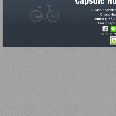
Capsule H
153 Moo.2 Srichian
Chiangkhan
Mobile :
(+66)8
Email:
capsu
© 2014 -